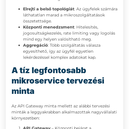
Elrejti a belső topológiát
: Az ügyfelek számára
láthatatlan marad a mikroszolgáltatások
összetettsége.
Központi menedzsment
: Hitelesítés,
jogosultságkezelés, rate limiting vagy logolás
mind egy helyen valósítható meg.
Aggregáció
: Több szolgáltatás válasza
egyesíthető, így az ügyfél egyetlen
lekérdezéssel komplex adatokat kap.
A tíz legfontosabb
mikroservice tervezési
minta
Az API Gateway minta mellett az alábbi tervezési
minták a leggyakrabban alkalmazottak nagyvállalati
környezetben:
API Gateway
– Központi bejárat a