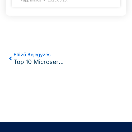
Papp Miklós
2025.05.28.
Előző Bejegyzés
Top 10 Microservice Tervezési Minta: Backend For Frontends (BFF)