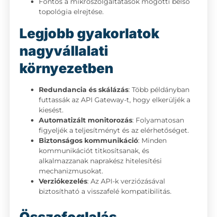
Fontos a mikroszolgáltatások mögötti belső
topológia elrejtése.
Legjobb gyakorlatok
nagyvállalati
környezetben
Redundancia és skálázás
: Több példányban
futtassák az API Gateway-t, hogy elkerüljék a
kiesést.
Automatizált monitorozás
: Folyamatosan
figyeljék a teljesítményt és az elérhetőséget.
Biztonságos kommunikáció
: Minden
kommunikációt titkosítsanak, és
alkalmazzanak naprakész hitelesítési
mechanizmusokat.
Verziókezelés
: Az API-k verziózásával
biztosítható a visszafelé kompatibilitás.