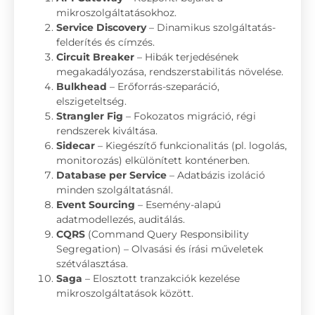
mikroszolgáltatásokhoz.
Service Discovery
– Dinamikus szolgáltatás-
felderítés és címzés.
Circuit Breaker
– Hibák terjedésének
megakadályozása, rendszerstabilitás növelése.
Bulkhead
– Erőforrás-szeparáció,
elszigeteltség.
Strangler Fig
– Fokozatos migráció, régi
rendszerek kiváltása.
Sidecar
– Kiegészítő funkcionalitás (pl. logolás,
monitorozás) elkülönített konténerben.
Database per Service
– Adatbázis izoláció
minden szolgáltatásnál.
Event Sourcing
– Esemény-alapú
adatmodellezés, auditálás.
CQRS
(Command Query Responsibility
Segregation) – Olvasási és írási műveletek
szétválasztása.
Saga
– Elosztott tranzakciók kezelése
mikroszolgáltatások között.